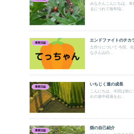
みなさんこんにちは、本
るにつれて毎年悩...
エンドファイトのチカ
果実日誌
土作りについて 今回、化
なさん山の...
いちじく達の成長
果実日誌
こんにちは、今回は前に
れの途中経過をお...
畑の自己紹介
果実日誌