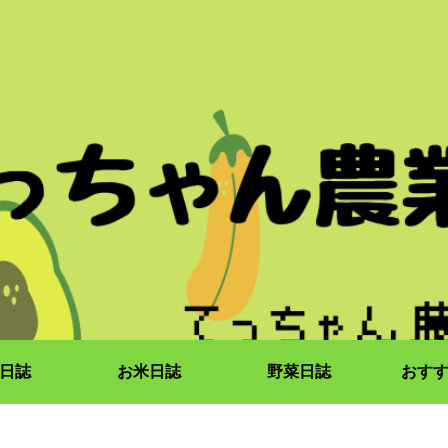
日誌
お米日誌
野菜日誌
おす